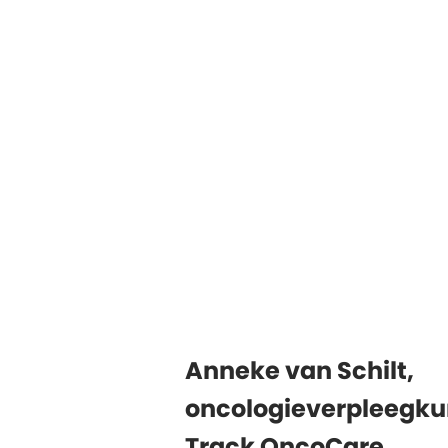
Anneke van Schilt,
oncologieverpleegkun
Track OncoCare