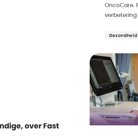
OncoCare. F
verbetering
Lees meer
Gezondheid
dige, over Fast