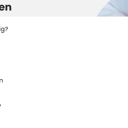
en
ig?
n
?