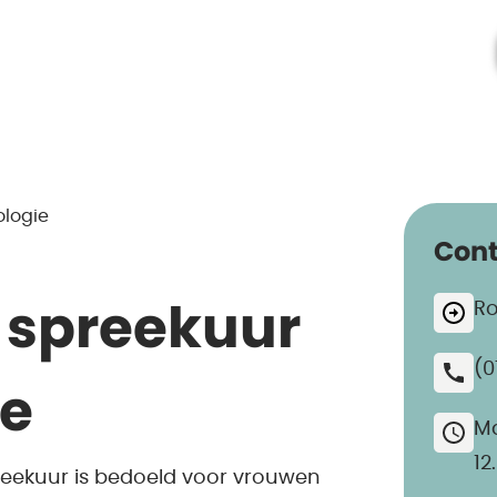
ologie
Cont
Ro
 spreekuur
(0
ie
Ma
12
eekuur is bedoeld voor vrouwen