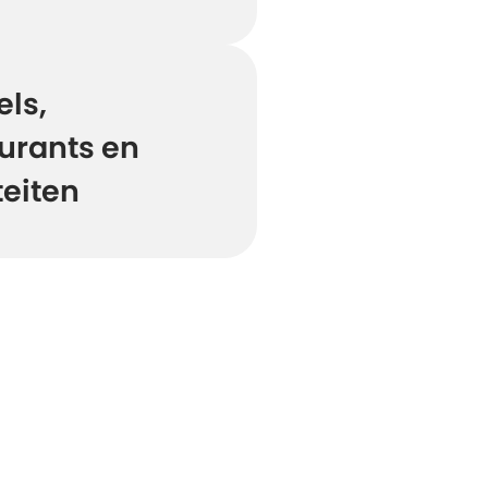
ls,
urants en
teiten