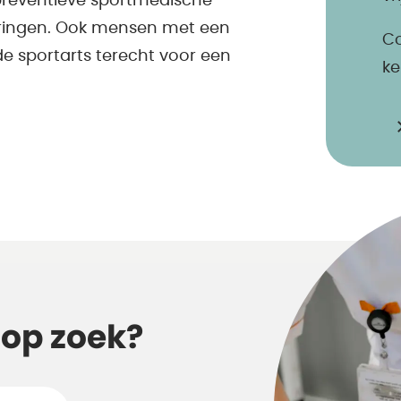
reventieve sportmedische
uringen. Ook mensen met een
Co
e sportarts terecht voor een
ke
 op zoek?