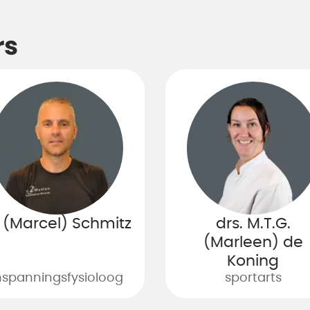
rs
 (Marcel) Schmitz
drs. M.T.G.
(Marleen) de
Koning
nspanningsfysioloog
sportarts