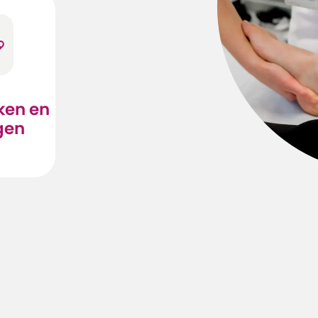
ken en
gen