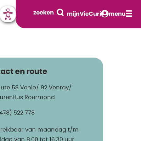
zoeken
mijnVieCuri
menu
act en route
ute 58 Venlo/ 92 Venray/
urentius Roermond
478) 522 778
reikbaar van maandag t/m
ijdag van 8.00 tot 16.30 uur