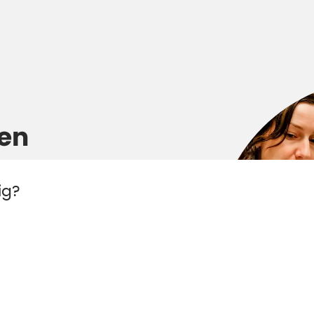
en
ig?