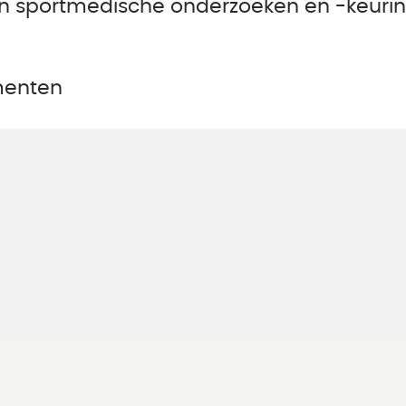
n sport­medische onderzoeken en -keuri
menten