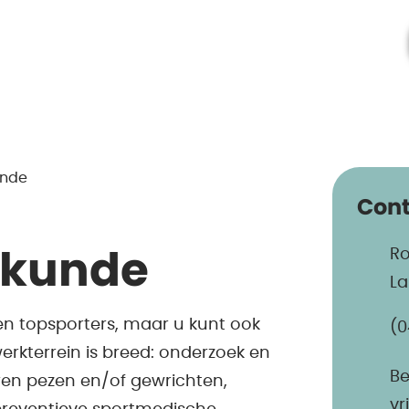
unde
Cont
Ro
skunde
La
en topsporters, maar u kunt ook
(0
 werkterrein is breed: onderzoek en
Be
eren pezen en/of gewrichten,
vr