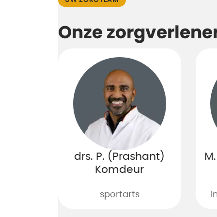
UW ZORGTEAM
Onze zorgverlene
drs. P. (Prashant)
M.
Komdeur
sportarts
i