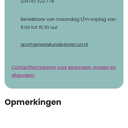
(0478) 522 778
Bereikbaar van maandag t/m vrijdag van
8.00 tot 16.30 uur
sportgeneeskunde@​viecuri.nl
Contactformulieren voor keuringen, vragen en
afspraken.
Opmerkingen