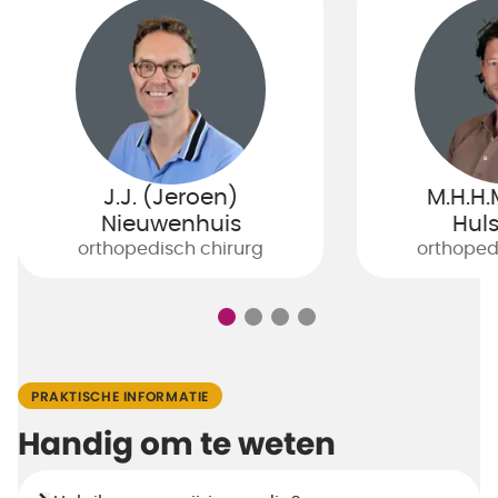
J.J. (Jeroen)
M.H.H.
Nieuwenhuis
Hul
orthopedisch chirurg
orthoped
PRAKTISCHE INFORMATIE
Handig om te weten