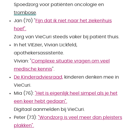
Spoedzorg voor patiënten oncologie en
trombose
.
Jan (70) "
Fijn dat ik niet naar het ziekenhuis
hoef".
Zorg van VieCuri steeds vaker bij patiënt thuis.
In het VIEzier, Vivian Lickfeld,
apothekersassistente.
Vivian: "
Complexe situatie vragen om veel
medische kennis
".
De Kinderadviesraad,
kinderen denken mee in
VieCuri.
Mia (76):
"Het is eigenlijk heel simpel als je het
een keer hebt gedaan".
Digitaal aanmelden bij VieCuri.
Peter (73):
"Wondzorg is veel meer dan pleisters
plakken".