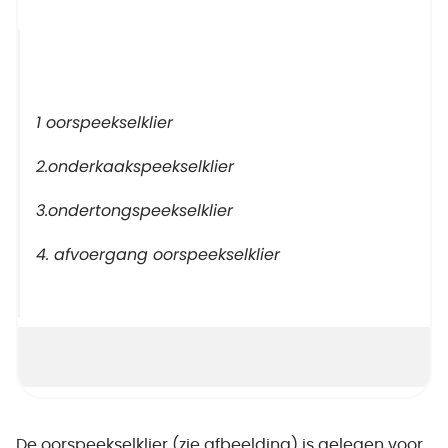
1 oorspeekselklier
2.onderkaakspeekselklier
3.ondertongspeekselklier
4. afvoergang oorspeekselklier
De oorspeekselklier (zie afbeelding) is gelegen voor