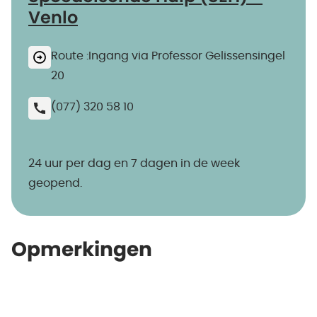
Venlo
Route :Ingang via Professor Gelissensingel
20
(077) 320 58 10
24 uur per dag en 7 dagen in de week
geopend.
Opmerkingen