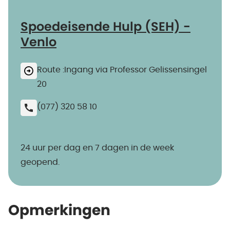
Spoedeisende Hulp (SEH) -
Venlo
Route :Ingang via Professor Gelissensingel
20
(077) 320 58 10
24 uur per dag en 7 dagen in de week
geopend.
Opmerkingen