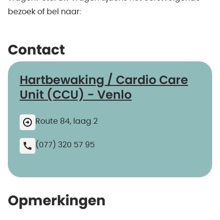
bezoek of bel naar:
Contact
Hartbewaking / Cardio Care
Unit (CCU) - Venlo
Route 84, laag 2
(077) 320 57 95
Opmerkingen