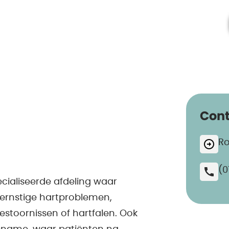
Cont
Ro
(0
cialiseerde afdeling waar
rnstige hartproblemen,
mestoornissen of hartfalen. Ook