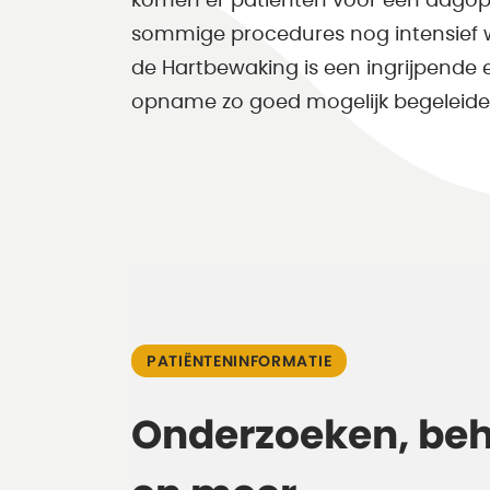
komen er patiënten voor een dago
sommige procedures nog intensief
de Hartbewaking is een ingrijpende er
opname zo goed mogelijk begeleide
PATIËNTENINFORMATIE
Onderzoeken, be