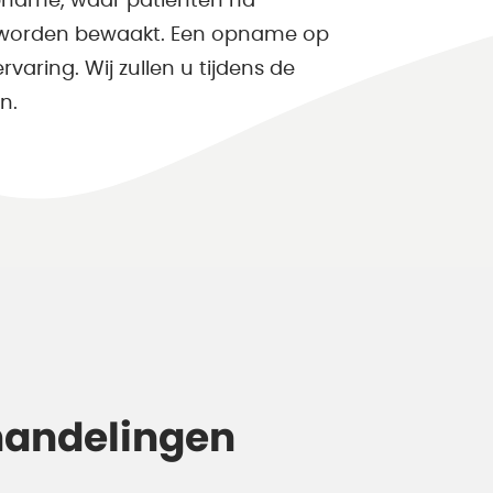
pname, waar patiënten na
 worden bewaakt. Een opname op
varing. Wij zullen u tijdens de
n.
handelingen