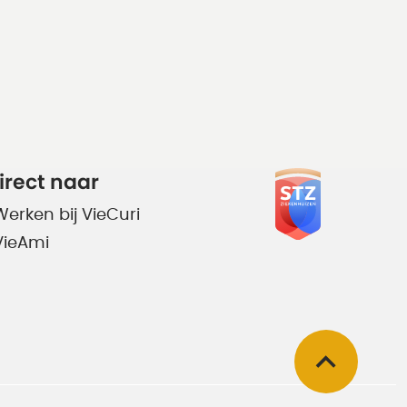
irect naar
Werken bij VieCuri
VieAmi