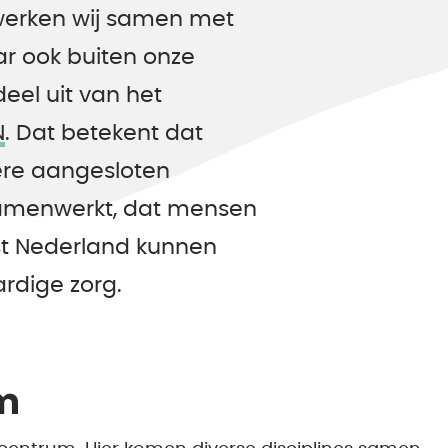
werken wij samen met
ar ook buiten onze
eel uit van het
N
. Dat betekent dat
re aangesloten
 samenwerkt, dat mensen
st Nederland kunnen
rdige zorg.
m