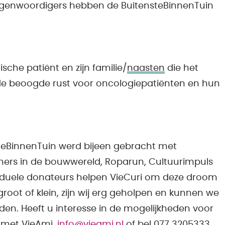
genwoordigers hebben de BuitensteBinnenTuin
sche patiënt en zijn familie/
naasten
die het
de beoogde rust voor oncologiepatiënten en hun
teBinnenTuin werd bijeen gebracht met
ners in de bouwwereld, Roparun, Cultuurimpuls
ividuele donateurs helpen VieCuri om deze droom
 groot of klein, zijn wij erg geholpen en kunnen we
den. Heeft u interesse in de mogelijkheden voor
 met VieAmi,
info@vieami.nl
of bel 077 3205333.