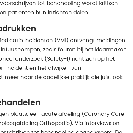
oorschrijven tot behandeling wordt kritisch
 en patiënten hun inzichten delen.
nadrukken
edicatie Incidenten (VMI) ontvangt meldingen
j infuuspompen, zoals fouten bij het klaarmaken
oneel onderzoek (Safety-I) richt zich op het
n incident en het afwijken van
t meer naar de dagelijkse praktijk die juist ook
behandelen
gen plaats: een acute afdeling (Coronary Care
rpleegafdeling Orthopedie). Via interviews en
orschrijven tot behandeling geanalyseerd. De