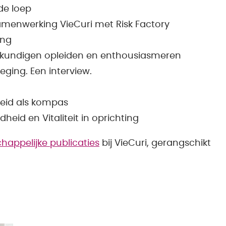
 de loep
amenwerking VieCuri met Risk Factory
ing
gkundigen opleiden en enthousiasmeren
weging. Een interview.
eid als kompas
id en Vitaliteit in oprichting
happelijke publicaties
bij VieCuri, gerangschikt