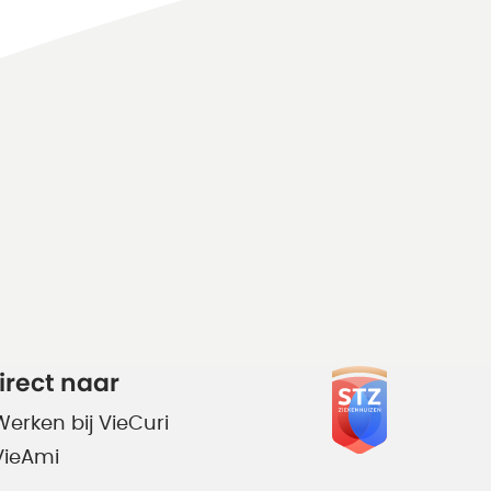
irect naar
Werken bij VieCuri
VieAmi