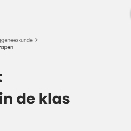
ggeneeskunde
 vapen
t
in de klas