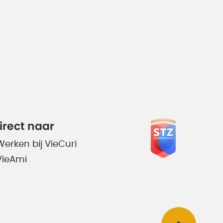
irect naar
Werken bij VieCuri
VieAmi