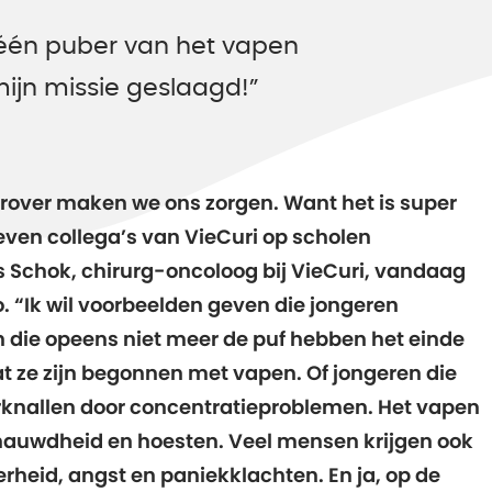
 één puber van het vapen
mijn missie geslaagd!”
rover maken we ons zorgen. Want het is super
ven collega’s van VieCuri op scholen
s Schok, chirurg-oncoloog bij VieCuri, vandaag
o. “Ik wil voorbeelden geven die jongeren
die opeens niet meer de puf hebben het einde
t ze zijn begonnen met vapen. Of jongeren die
rknallen door concentratieproblemen. Het vapen
enauwdheid en hoesten. Veel mensen krijgen ook
rheid, angst en paniekklachten. En ja, op de