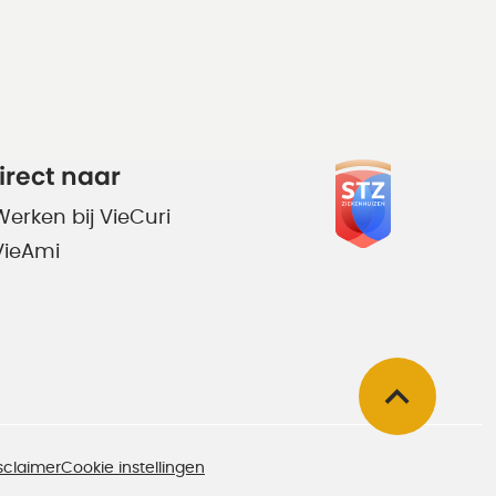
irect naar
Werken bij VieCuri
VieAmi
sclaimer
Cookie instellingen