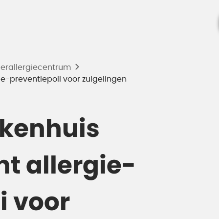
derallergiecentrum
ie-preventiepoli voor zuigelingen
ekenhuis
nt allergie-
i voor