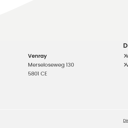
D
Venray
Merseloseweg 130
5801 CE
Di