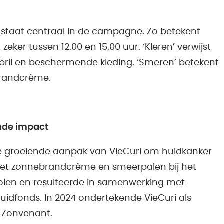
’ staat centraal in de campagne. Zo betekent
ker tussen 12.00 en 15.00 uur. ‘Kleren’ verwijst
bril en beschermende kleding. ‘Smeren’ betekent
brandcrème.
nde impact
 groeiende aanpak van VieCuri om huidkanker
et zonnebrandcrème en smeerpalen bij het
cholen en resulteerde in samenwerking met
idfonds. In 2024 ondertekende VieCuri als
t Zonvenant.