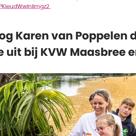
=PKieudWwInlimgz2
oog Karen van Poppelen d
 uit bij KVW Maasbree 