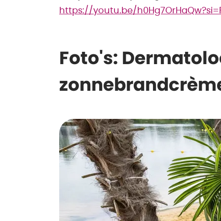
https://youtu.be/h0Hg7OrHaQw?si
Foto's: Dermatol
zonnebrandcrème
Previous
Datum