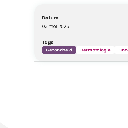
Bezoekadressen
Venlo
Tegelseweg 210
5912 BL
©2026 VieCuri Medisch Centrum
Alle rechten voorbehouden