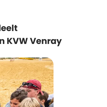
eelt
en KVW Venray
Next