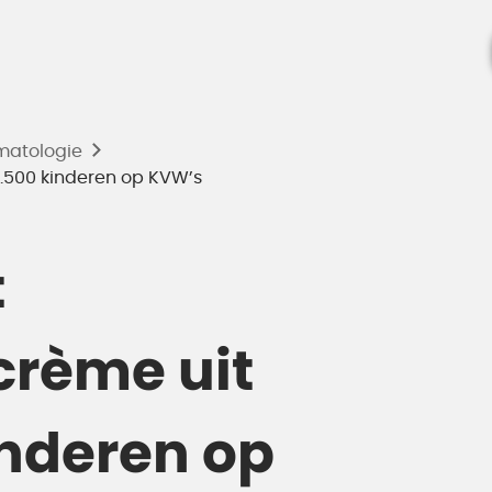
matologie
.500 kinderen op KVW’s
t
rème uit
inderen op