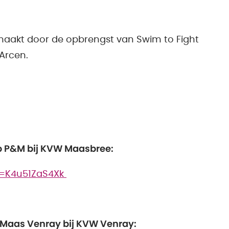
maakt door de opbrengst van Swim to Fight
 Arcen.
ep P&M bij KVW Maasbree:
v=K4u51ZaS4Xk
n Maas Venray bij KVW Venray: