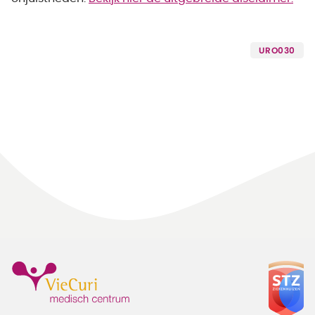
URO030