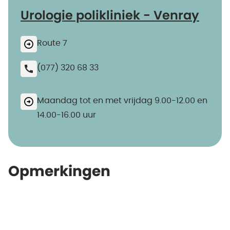
Urologie polikliniek - Venray
Route 7
(077) 320 68 33
Maandag tot en met vrijdag 9.00-12.00 en
14.00-16.00 uur
Opmerkingen