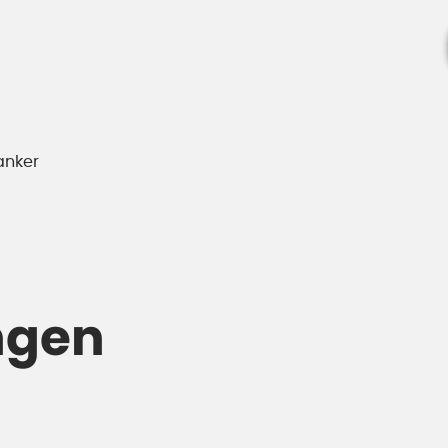
anker
ngen