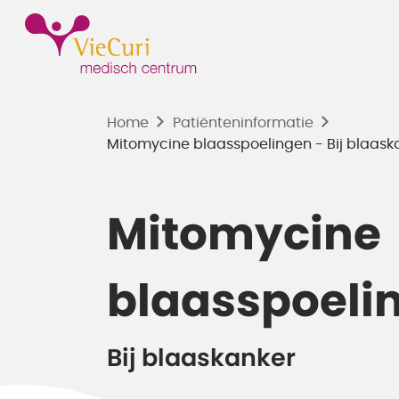
Home
Patiënten­informatie
Mitomycine blaasspoelingen - Bij blaask
Mitomycine
blaasspoeli
Bij blaaskanker