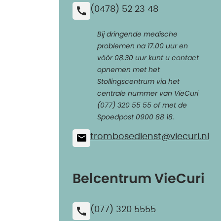
(0478) 52 23 48
Bij dringende medische
problemen na 17.00 uur en
vóór 08.30 uur kunt u contact
opnemen met het
Stollingscentrum via het
centrale nummer van VieCuri
(077) 320 55 55 of met de
Spoedpost 0900 88 18.
trombosedienst@​viecuri.nl
Belcentrum VieCuri
(077) 320 5555