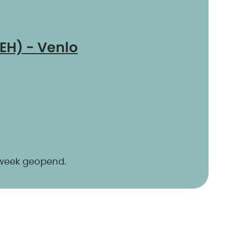
EH) - Venlo
 week geopend.