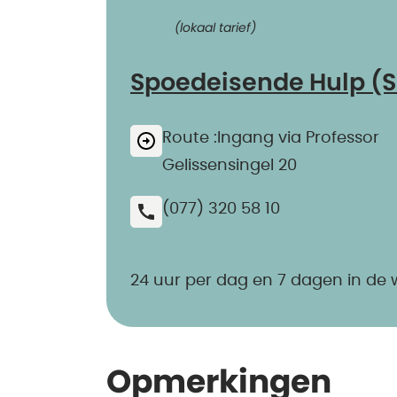
(lokaal tarief)
Spoedeisende Hulp (S
Route :Ingang via Professor
Gelissensingel 20
(077) 320 58 10
24 uur per dag en 7 dagen in de
Opmerkingen