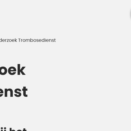
derzoek Trombosedienst
oek
enst