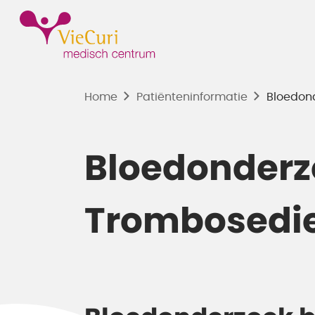
Home
Patiënten­informatie
Bloedon
Bloedonderz
Trombosedi