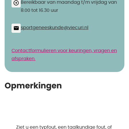
Bereikbaar van maandag t/m vrijdag van
8.00 tot 16.30 uur
sportgeneeskunde@​viecuri.nl
Contactformulieren voor keuringen, vragen en
afspraken.
Opmerkingen
Ziet u een typfout, een taalkundige fout, of