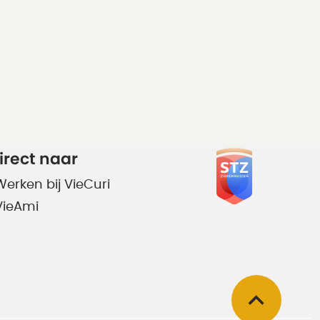
irect naar
Werken bij VieCuri
VieAmi