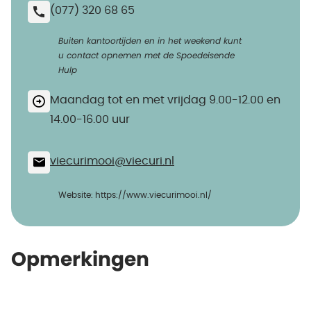
(077) 320 68 65
Buiten kantoortijden en in het weekend kunt
u contact opnemen met de Spoedeisende
Hulp
Maandag tot en met vrijdag 9.00-12.00 en
14.00-16.00 uur
viecurimooi@​viecuri.nl
Website: https://www.viecurimooi.nl/
Opmerkingen