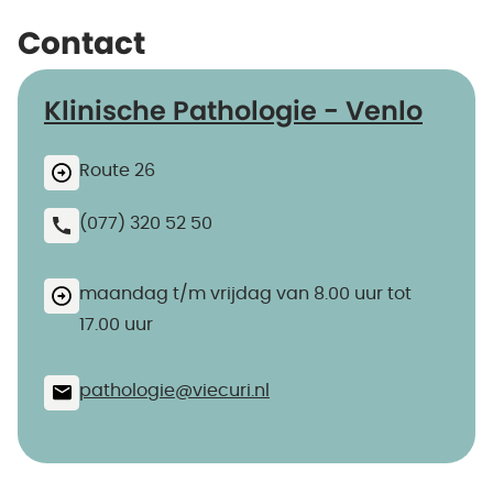
Contact
Klinische Pathologie - Venlo
Route 26
(077) 320 52 50
maandag t/m vrijdag van 8.00 uur tot
17.00 uur
pathologie@​viecuri.nl