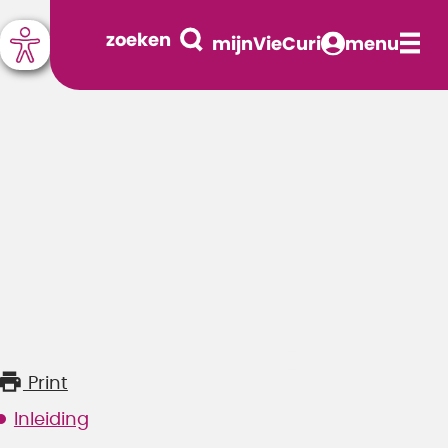
zoeken
mijnVieCuri
menu
Print
Inleiding