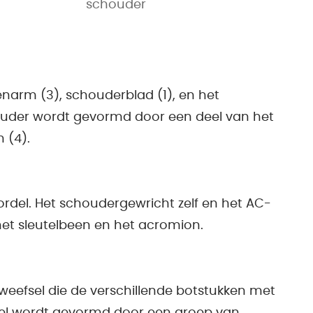
schouder
narm (3), schouderblad (1), en het
houder wordt gevormd door een deel van het
 (4).
ordel. Het schoudergewricht zelf en het AC-
 het sleutelbeen en het acromion.
weefsel die de verschillende botstukken met
sel wordt gevormd door een groep van