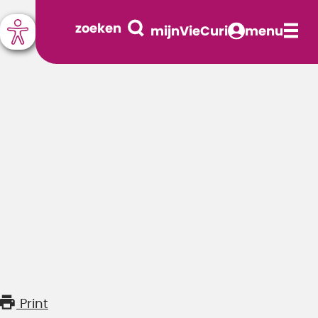
zoeken
mijnVieCuri
menu
Print