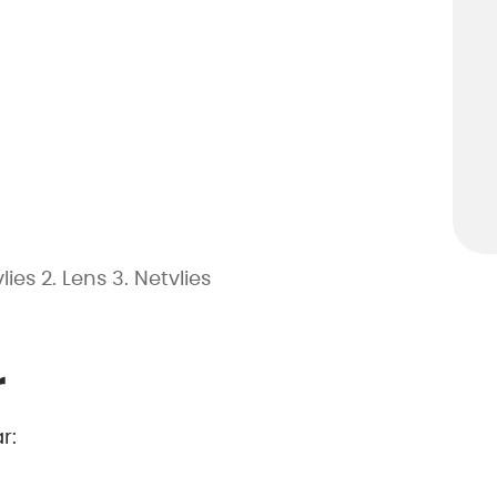
es 2. Lens 3. Netvlies
r
r: