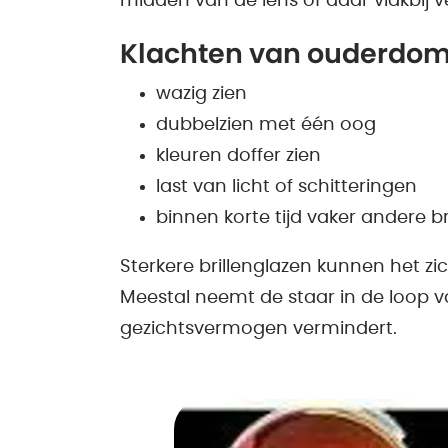
midden van de lens of daar vlakbij v
Klachten van ouderdom
wazig zien
dubbelzien met één oog
kleuren doffer zien
last van licht of schitteringen
binnen korte tijd vaker andere b
Sterkere brillenglazen kunnen het zi
Meestal neemt de staar in de loop v
gezichtsvermogen vermindert.