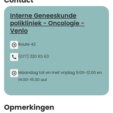
Contact
Interne Geneeskunde
polikliniek - Oncologie -
Venlo
Route 42
(077) 320 65 63
Maandag tot en met vrijdag 9.00-12.00 en
14.00-16.00 uur
Opmerkingen