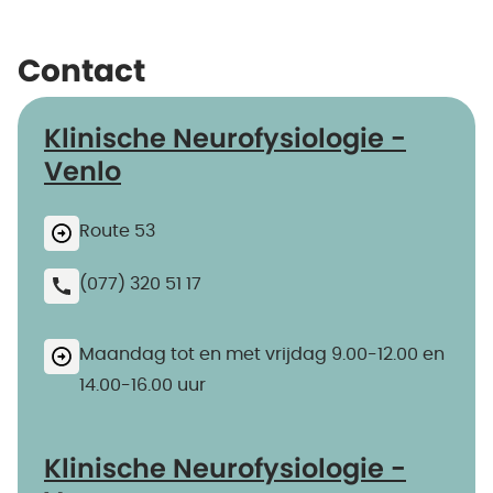
Contact
Klinische Neurofysiologie -
Venlo
Route 53
(077) 320 51 17
Maandag tot en met vrijdag 9.00-12.00 en
14.00-16.00 uur
Klinische Neurofysiologie -