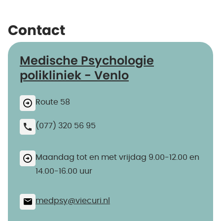
Contact
Medische Psychologie
polikliniek - Venlo
Route 58
(077) 320 56 95
Maandag tot en met vrijdag 9.00-12.00 en
14.00-16.00 uur
medpsy@​viecuri.nl