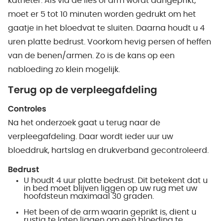
katheter. Als via de lies of arm wordt aangeprikt,
moet er 5 tot 10 minuten worden gedrukt om het
gaatje in het bloedvat te sluiten. Daarna houdt u 4
uren platte bedrust. Voorkom hevig persen of heffen
van de benen/armen. Zo is de kans op een
nabloeding zo klein mogelijk.
Terug op de verpleegafdeling
Controles
Na het onderzoek gaat u terug naar de
verpleegafdeling. Daar wordt ieder uur uw
bloeddruk, hartslag en drukverband gecontroleerd.
Bedrust
U houdt 4 uur platte bedrust. Dit betekent dat u
in bed moet blijven liggen op uw rug met uw
hoofdsteun maximaal 30 graden.
Het been of de arm waarin geprikt is, dient u
rustig te laten liggen om een bloeding te