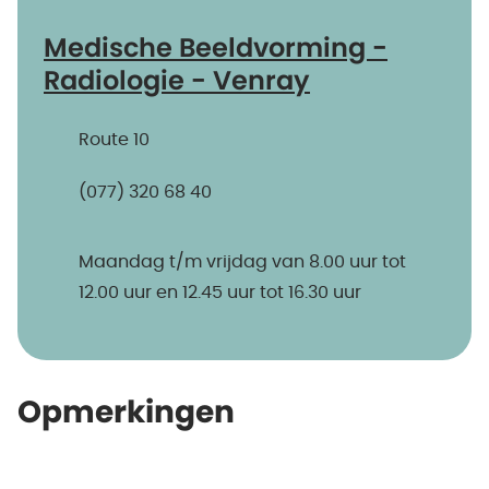
Medische Beeldvorming -
Radiologie - Venray
Route 10
(077) 320 68 40
Maandag t/m vrijdag van 8.00 uur tot
12.00 uur en 12.45 uur tot 16.30 uur
Opmerkingen