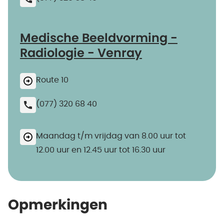
Medische Beeldvorming -
Radiologie - Venray
Route 10
(077) 320 68 40
Maandag t/m vrijdag van 8.00 uur tot
12.00 uur en 12.45 uur tot 16.30 uur
Opmerkingen