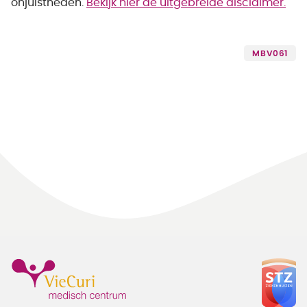
onjuistheden.
Bekijk hier de uitgebreide disclaimer.
MBV061