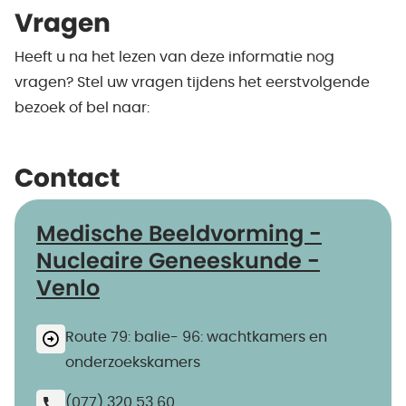
Vragen
Heeft u na het lezen van deze informatie nog
vragen? Stel uw vragen tijdens het eerstvolgende
bezoek of bel naar:
Contact
Medische Beeldvorming -
Nucleaire Geneeskunde -
Venlo
Route 79: balie- 96: wachtkamers en
onderzoekskamers
(077) 320 53 60