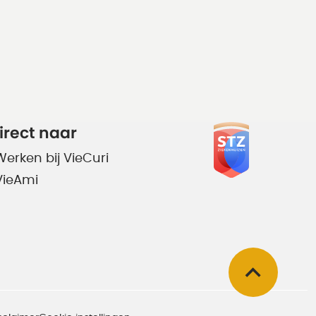
irect naar
Werken bij VieCuri
VieAmi