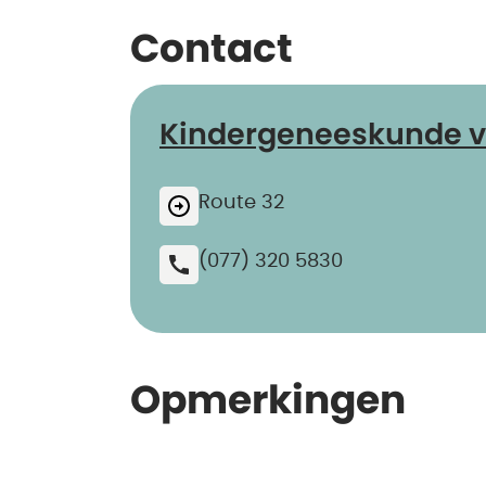
Contact
Kindergeneeskunde ve
Route 32
(077) 320 5830
Opmerkingen