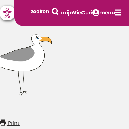
zoeken
mijnVieCuri
menu
Print