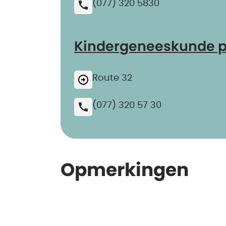
(077) 320 5830
Kindergeneeskunde po
Route 32
(077) 320 57 30
Opmerkingen