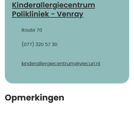
Kinderallergiecentrum
Polikliniek - Venray
Route 70
(077) 320 57 30
kinderallergiecentrum@​viecuri.nl
Opmerkingen