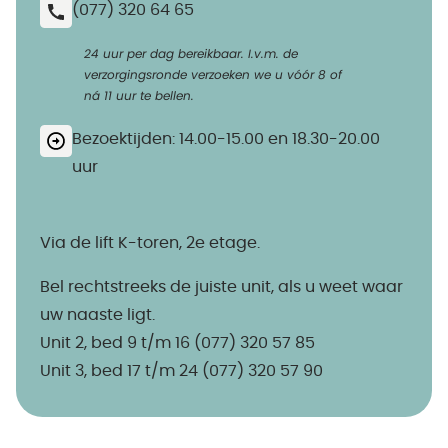
(077) 320 64 65
24 uur per dag bereikbaar. I.v.m. de
verzorgingsronde verzoeken we u vóór 8 of
ná 11 uur te bellen.
Bezoektijden: 14.00-15.00 en 18.30-20.00
uur
Via de lift K-toren, 2e etage.
Bel rechtstreeks de juiste unit, als u weet waar
uw naaste ligt.
Unit 2, bed 9 t/m 16 (077) 320 57 85
Unit 3, bed 17 t/m 24 (077) 320 57 90