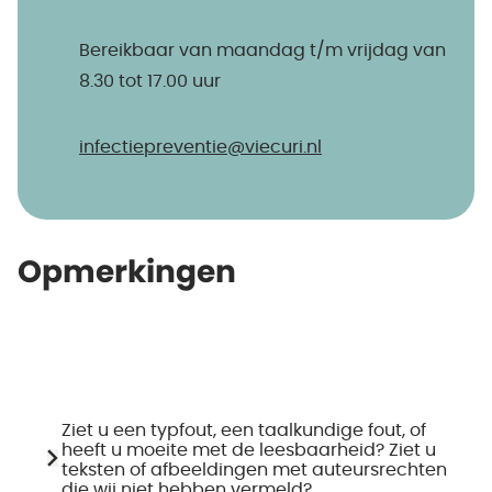
Bereikbaar van maandag t/m vrijdag van
8.30 tot 17.00 uur
infectiepreventie@​viecuri.nl
Opmerkingen
Ziet u een typfout, een taalkundige fout, of
heeft u moeite met de leesbaarheid? Ziet u
teksten of afbeeldingen met auteursrechten
die wij niet hebben vermeld?