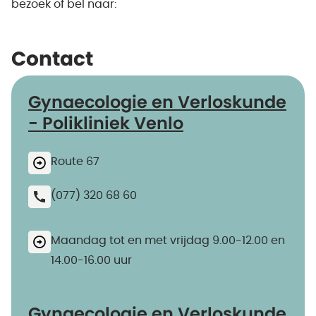
bezoek of bel naar:
Contact
Gynaecologie en Verloskunde
- Polikliniek Venlo
Route 67
(077) 320 68 60
Maandag tot en met vrijdag 9.00-12.00 en
14.00-16.00 uur
Gynaecologie en Verloskunde