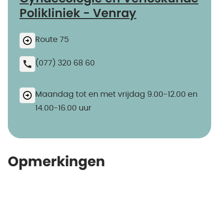
Polikliniek - Venray
Route 75
(077) 320 68 60
Maandag tot en met vrijdag 9.00-12.00 en
14.00-16.00 uur
Opmerkingen