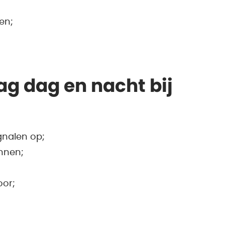
en;
ag dag en nacht bij
gnalen op;
ennen;
oor;