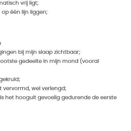
tisch vrij ligt;
p één lijn liggen;
n
gingen bij mijn slaap zichtbaar;
grootste gedeelte in mijn mond (vooral
gekruld;
et vervormd, wel verlengd;
is het hooguit gevoelig gedurende de eerste