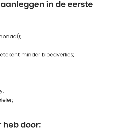
 aanleggen in de eerste
monaal);
tekent minder bloedverlies;
y;
ieler;
r heb door: