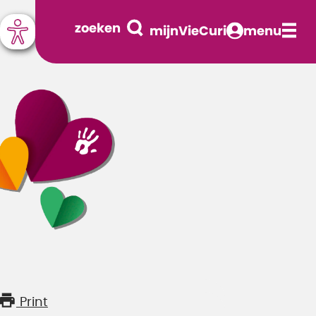
zoeken
mijnVieCuri
menu
Print