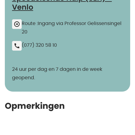
Venlo
Route :Ingang via Professor Gelissensingel
20
(077) 320 58 10
24 uur per dag en 7 dagen in de week
geopend.
Opmerkingen