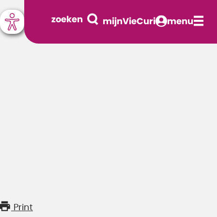
zoeken
mijnVieCuri
menu
Print