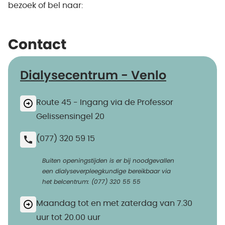
bezoek of bel naar:
Contact
Dialysecentrum - Venlo
Route 45 - Ingang via de Professor
Gelissensingel 20
(077) 320 59 15
Buiten openingstijden is er bij noodgevallen
een dialyseverpleegkundige bereikbaar via
het belcentrum: (077) 320 55 55
Maandag tot en met zaterdag van 7.30
uur tot 20.00 uur