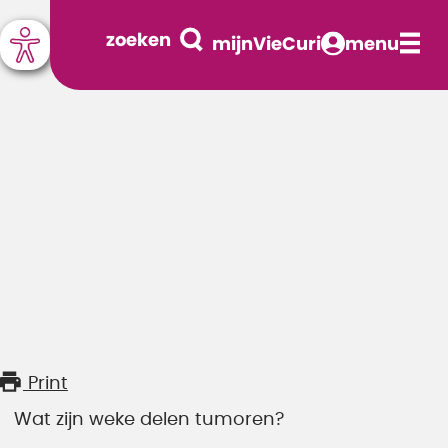
zoeken
mijnVieCuri
menu
Print
Wat zijn weke delen tumoren?