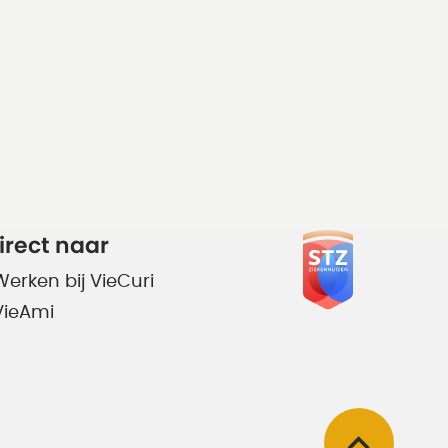
irect naar
Werken bij VieCuri
VieAmi