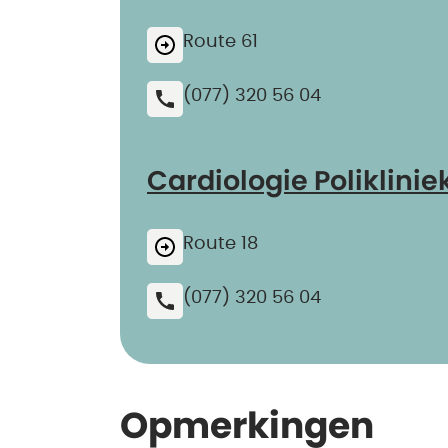
Route 61
(077) 320 56 04
Cardiologie Poliklinie
Route 18
(077) 320 56 04
Opmerkingen