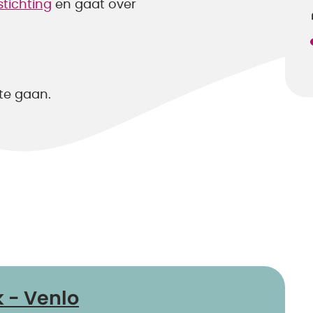
stichting
en gaat over
 te gaan.
k - Venlo