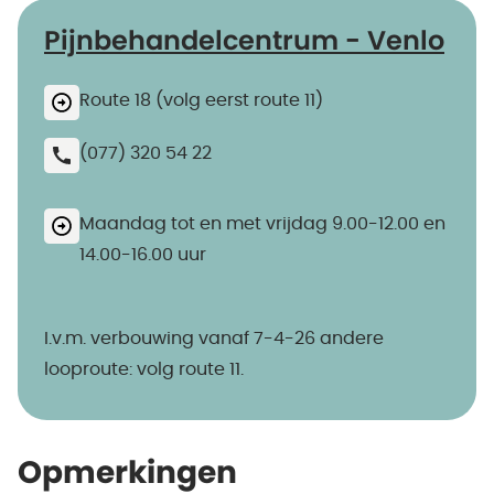
Pijnbehandelcentrum - Venlo
Route 18 (volg eerst route 11)
(077) 320 54 22
Maandag tot en met vrijdag 9.00-12.00 en
14.00-16.00 uur
I.v.m. verbouwing vanaf 7-4-26 andere
looproute: volg route 11.
Opmerkingen