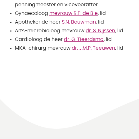
penningmeester en vicevoorzitter
Gynaecoloog
mevrouw R.P. de Bie
, lid
Apotheker de heer
S.N. Bouwman
, lid
Arts-microbioloog mevrouw
dr. S. Nijssen
, lid
Cardioloog de heer
dr. G. Tjeerdsma
, lid
MKA-chirurg mevrouw
dr. J.M.P. Teeuwen
, lid