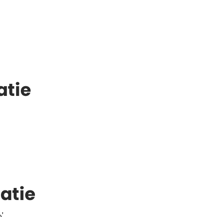
atie
atie