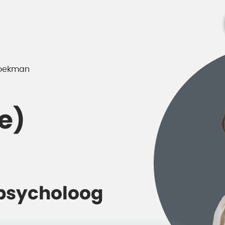
roekman
e)
psycholoog