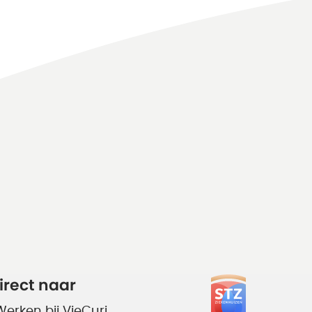
irect naar
Werken bij VieCuri