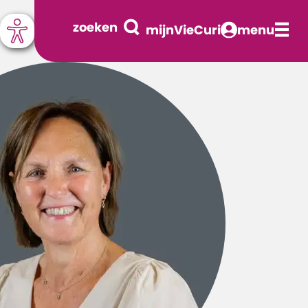
zoeken
mijnVieCuri
menu