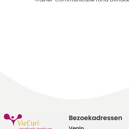
Trainer 'Communicatie rond Donatie
Bezoekadressen
Venlo