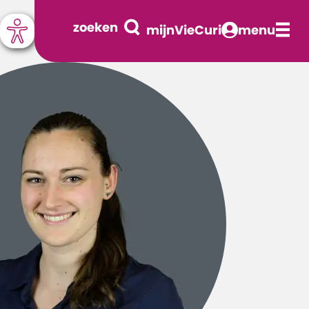
zoeken
mijnVieCuri
menu