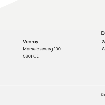
D
Venray
Merseloseweg 130
5801 CE
Di