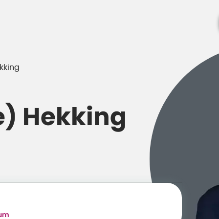
kking
e) Hekking
rum