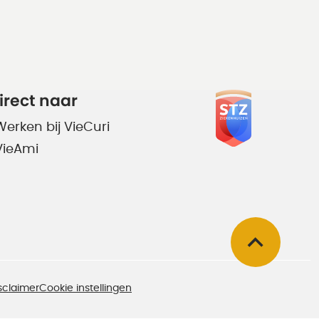
irect naar
Werken bij VieCuri
VieAmi
sclaimer
Cookie instellingen